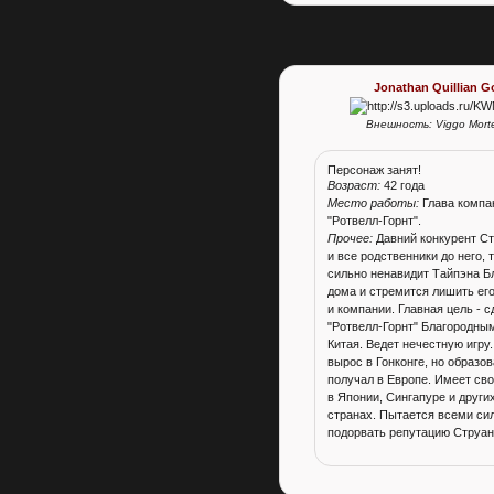
Jonathan Quillian G
Внешность: Viggo Mort
Персонаж занят!
Возраст:
42 года
Место работы:
Глава компа
"Ротвелл-Горнт".
Прочее:
Давний конкурент Ст
и все родственники до него, 
сильно ненавидит Тайпэна Б
дома и стремится лишить ег
и компании. Главная цель - с
"Ротвелл-Горнт" Благородны
Китая. Ведет нечестную игру.
вырос в Гонконге, но образо
получал в Европе. Имеет св
в Японии, Сингапуре и други
странах. Пытается всеми си
подорвать репутацию Струан