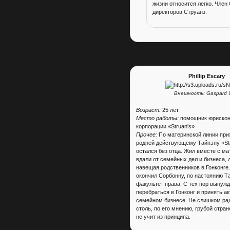
жизни относится легко. Член
директоров Струанз.
Phillip Escary
Внешность: Gaspard Ul
Возраст:
25 лет
Место работы:
помощник юрискон
корпорации «Struan's»
Прочее:
По материнской линии при
родней действующему Тайпэну «Str
остался без отца. Жил вместе с ма
вдали от семейных дел и бизнеса, 
навещая родственников в Гонконге.
окончил Сорбонну, по настоянию Т
факультет права. С тех пор вынуж
перебраться в Гонконг и принять а
семейном бизнесе. Не слишком ра
столь, по его мнению, грубой стран
не учит из принципа.