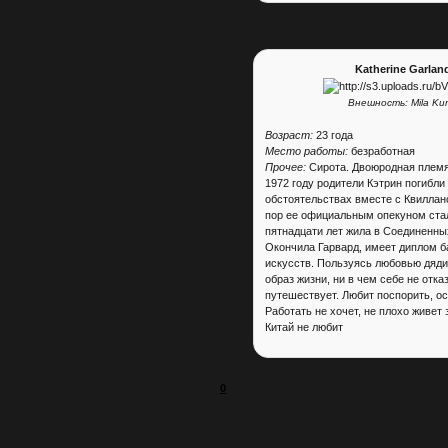
Katherine Garlan
Внешность: Mila Kun
Возраст:
23 года
Место работы:
безработная
Прочее:
Сирота. Двоюродная племя
1972 году родители Кэтрин погибли
обстоятельствах вместе с Квиллан
пор ее официальным опекуном ста
пятнадцати лет жила в Соединенны
Окончила Гарвард, имеет диплом б
искусств. Пользуясь любовью дяди
образ жизни, ни в чем себе не отка
путешествует. Любит поспорить, ос
Работать не хочет, не плохо живет 
Китай не любит
0
Страница:
1