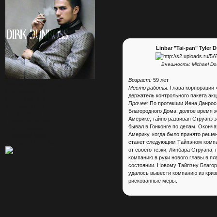
Linbar "Tai-pan" Tyler 
Внешность: Michael Do
Возраст:
59 лет
Зарегистрирован
: 2013-02-24
Место работы:
Глава корпорации «
Приглашений:
0
держатель контрольного пакета ак
Сообщений:
216
Прочее:
По протекции Иена Данрос
Уважение:
[+12/-0]
Благородного Дома, долгое время ж
Пол:
Мужской
Америке, тайно развивая Струанз з
Провел на форуме:
бывал в Гонконге по делам. Оконч
3 дня 10 часов
Америку, когда было принято решен
Последний визит:
станет следующим Тайпэном компа
2014-11-28 22:07:39
от своего тезки, Линбара Струана,
компанию в руки нового главы в п
состоянии. Новому Тайпэну Благо
удалось вывести компанию из криз
рискованные меры.