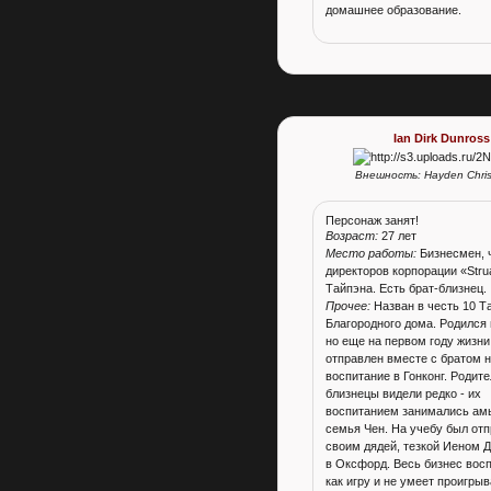
домашнее образование.
Ian Dirk Dunross
Внешность: Hayden Chri
Персонаж занят!
Возраст:
27 лет
Место работы:
Бизнесмен, 
директоров корпорации «Stru
Тайпэна. Есть брат-близнец.
Прочее:
Назван в честь 10 Т
Благородного дома. Родился 
но еще на первом году жизни
отправлен вместе с братом 
воспитание в Гонконг. Родите
близнецы видели редко - их
воспитанием занимались амы
семья Чен. На учебу был от
своим дядей, тезкой Иеном 
в Оксфорд. Весь бизнес вос
как игру и не умеет проигрыв