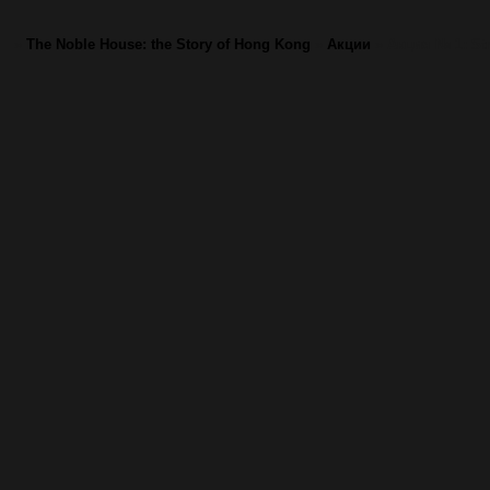
»
The Noble House: the Story of Hong Kong
»
Акции
»
Акция № 1: Str