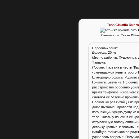
Tess Claudia Dunr
Внешность: Reese Withe
Персонаж занят!
Возраст:
20 лет
Место работы:
Художница. 
Тайпэна.
Прочее:
Названа в честь "Ка
- легендарной жены второго 
Благородного дома. Родилась
Гонконге. Безумна. Психичес
расстройство особенно усил
время тайфунов, из-за чего 
считают ее безумие проклят
Несколько раз китайцы из пр
доме пытались провести над 
изгоняющий чужую душу из н
тела - клали у изножья ее кр
отрубленную голову свиньи 
девочку кровью. Избавить Те
китайцев-фанатиков ее родс
удавалось вовремя. Получае